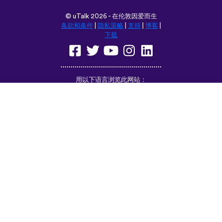
©
uTalk
2026 - 在伦敦因爱而生
条款和条件
|
隐私策略
|
支持
|
博客
|
下载
用以下语言浏览此网站：
English
Français
Deutsch
(British)
Español
Italiano
Русский
Nederlands
Svenska
Norsk
Dansk
Suomi
Magyar
Ελληνικά
Türkçe
עברית
中文
日本語
Čeština
Slovenčina
Български
Polski
Română
فارسی
Bahasa
(ایران)
Indonesia
ไทย
Tiếng
한국어
Việt
Português
Українська
العربية