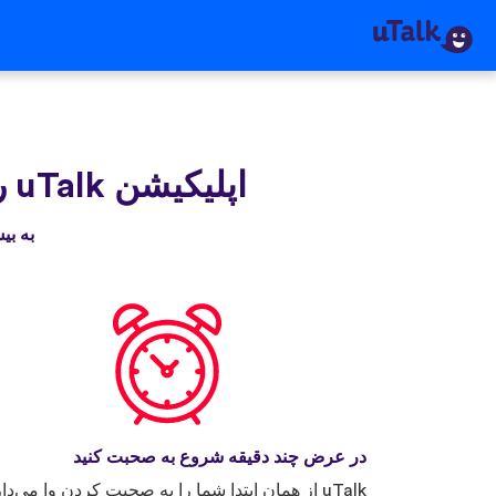
اپلیکیشن uTalk‌ را دریافت کنید
به بیش از ۳۰ میلیون نفری بپیوندید که
در عرض چند دقیقه شروع به صحبت کنید
uTalk از همان ابتدا شما را به صحبت کردن وا می‌دار