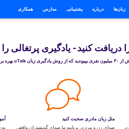
زبان‌ها
درباره
پشتیبانی
مدارس
همکاری
-
یادگیری پرتغالی را
 از روش یادگیری زبان uTalk بهره برده‌اند
مثل زبان مادری صحبت کنید
آمو
د.
صدای زن و مرد در برنامه ما صدای گویشوران واقعی
به 