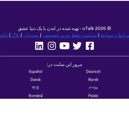
©
2026 - تهیه شده در لندن با یک دنیا عشق
uTalk
رایط و ضوابط
|
سیاست حفظ حریم خصوصی
|
پشتیبانی
|
بلاگ
|
دانلو
مرور این سایت در:
Español
Deutsch
Dansk
Norsk
עברית
中文
Română
Polski
Português do Brasil
한국어
Azərbaycan dili
Монгол