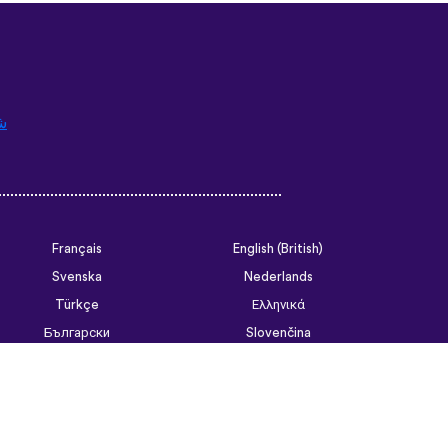
ش
Français
English (British)
Svenska
Nederlands
Türkçe
Ελληνικά
Български
Slovenčina
Tiếng Việt
ไทย