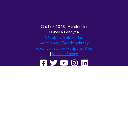
podmienky
|
Zásady ochrany
osobných údajov
|
Podpora
|
Blog
|
Stiahnuť&nbsp;
Prehliadnite si túto stránku v:
English
Français
Deutsch
(British)
Español
Italiano
Русский
Nederlands
Svenska
Norsk
Dansk
Suomi
Magyar
Ελληνικά
Türkçe
עברית
中文
日本語
Čeština
Slovenčina
Български
Polski
Română
فارسی
Bahasa
(ایران)
Indonesia
ไทย
Tiếng
한국어
Việt
Português
Українська
العربية
do Brasil
الرسمية