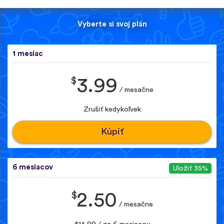
Vyberte si svoj plán
1 mesiac
$
3.99
/ mesačne
Zrušiť kedykoľvek
Kúpiť
6 mesiacov
Uložiť 35%
$
2.50
/ mesačne