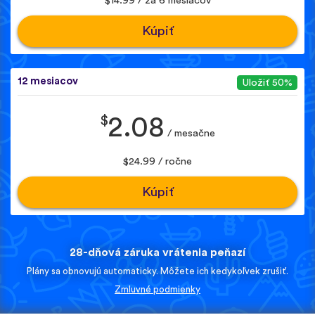
$14.99 / za 6 mesiacov
Kúpiť
12 mesiacov
Uložiť 50%
$
2.08
/ mesačne
$24.99 / ročne
Kúpiť
28-dňová záruka vrátenia peňazí
Plány sa obnovujú automaticky. Môžete ich kedykoľvek zrušiť.
Zmluvné podmienky