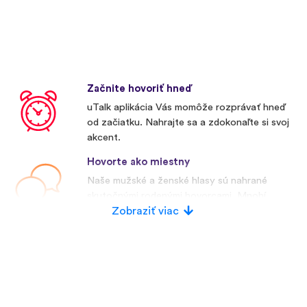
Začnite hovoriť hneď
uTalk aplikácia Vás momôže rozprávať hneď
od začiatku. Nahrajte sa a zdokonaľte si svoj
akcent.
Hovorte ako miestny
Naše mužské a ženské hlasy sú nahrané
skutočnými rodenými hovorcami. Mnohí
konkurenti používajú umelé hlasy.
Zobraziť viac