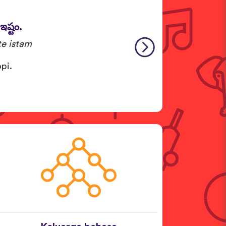
ఇష్టం.
e istam
pi.