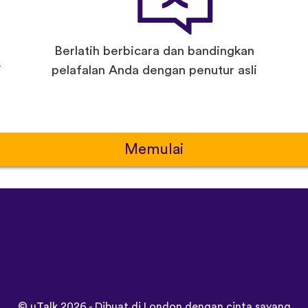
Berlatih berbicara dan bandingkan
i
pelafalan Anda dengan penutur asli
Memulai
©
uTalk
2026 - Dibuat di London dengan cinta sayang