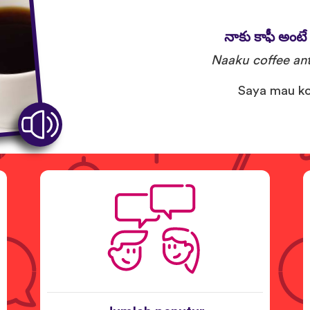
నాకు కాఫీ అంటే 
Naaku coffee ant
Saya mau ko