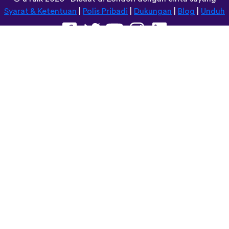
Syarat & Ketentuan
|
Polis Pribadi
|
Dukungan
|
Blog
|
Unduh
Jelajahi situs ini dalam:
Deutsch
Español
Norsk
Dansk
עברית
中文
Polski
Română
한국어
Português do Brasil
Монгол
Azərbaycan dili