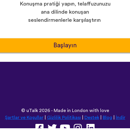
Konuşma pratiği yapın, telaffuzunuzu
ana dilinde konuşan
seslendirmenlerle karşılaştırın
Başlayın
©
uTalk
2026 - Made in London with love
Şartlar ve Koşullar
|
Gizlilik Politikası
|
Destek
|
Blog
|
İndir