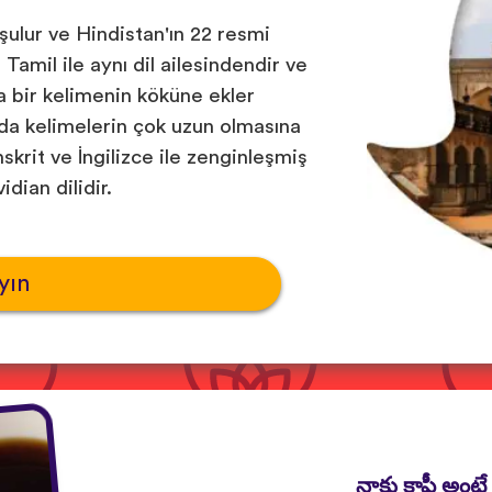
ulur ve Hindistan'ın 22 resmi
Tamil ile aynı dil ailesindendir ve
yla bir kelimenin köküne ekler
 da kelimelerin çok uzun olmasına
krit ve İngilizce ile zenginleşmiş
ian dilidir.
yın
నాకు కాఫీ అంటే 