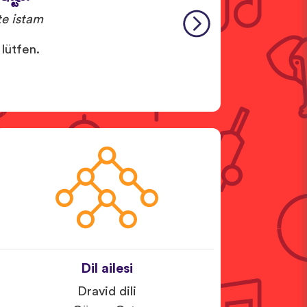
e istam
 lütfen.
Dil ailesi
Dravid dili