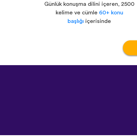
Günlük konuşma dilini içeren, 2500
kelime ve cümle
60+ konu
başlığı
içerisinde