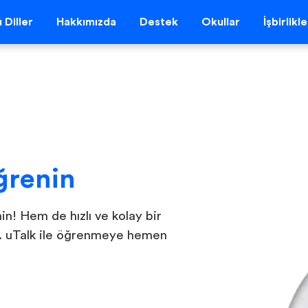
 Diller
Hakkımızda
Destek
Okullar
İşbirlikl
ğrenin
in! Hem de hızlı ve kolay bir
n. uTalk ile öğrenmeye hemen