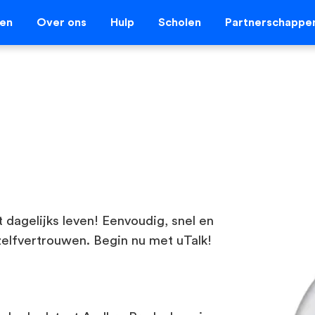
len
Over ons
Hulp
Scholen
Partnerschappe
t dagelijks leven! Eenvoudig, snel en
zelfvertrouwen. Begin nu met uTalk!