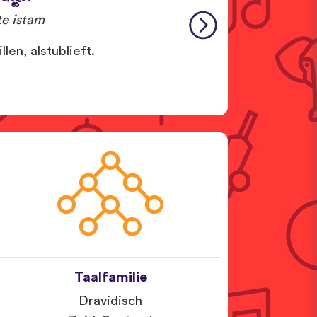
e istam
len, alstublieft.
Taalfamilie
Dravidisch