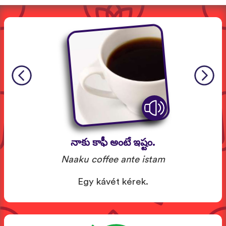
నాకు కాఫీ అంటే ఇష్టం.
Naaku coffee ante istam
Egy kávét kérek.