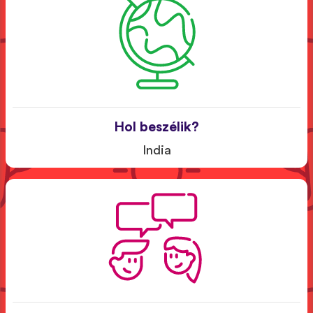
Hol beszélik?
India