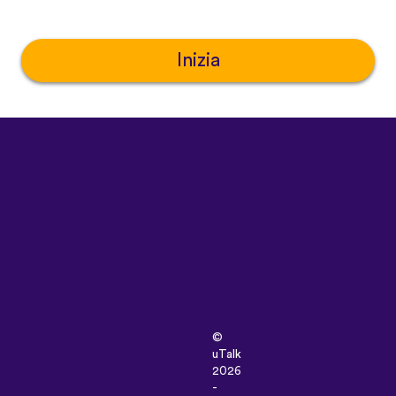
Inizia
©
uTalk
2026
-