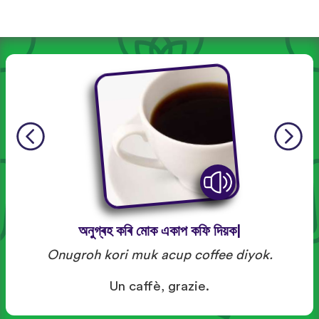
অনুগ্ৰহ কৰি মোক একাপ কফি দিয়ক|
Onugroh kori muk acup coffee diyok.
Un caffè, grazie.