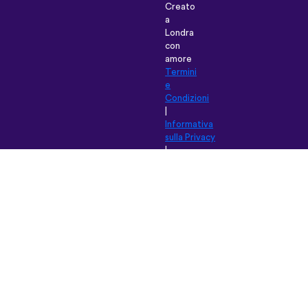
Creato
a
Londra
con
amore
Termini
e
Condizioni
|
Informativa
sulla Privacy
|
Assistenza
|
Blog
|
Scarica