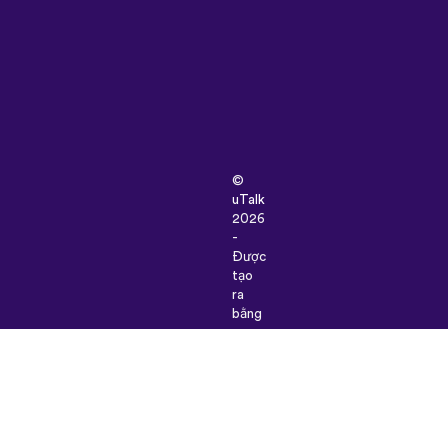
©
uTalk
2026
-
Được
tạo
ra
bằng
sự
tâm
huyết
đến
từ
Luân
Đôn