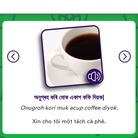
অনুগ্ৰহ কৰি মোক একাপ কফি দিয়ক|
Onugroh kori muk acup coffee diyok.
Xin cho tôi một tách cà phê.