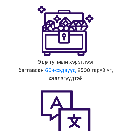
Өдөр тутмын хэрэглээг
багтаасан
60+сэдвүүд
2500 гаруй үг,
хэллэгүүдтэй