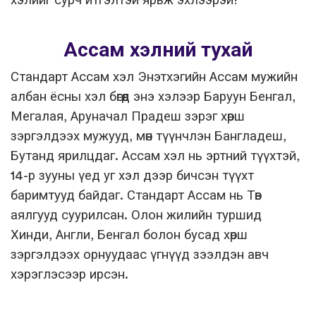
хэлийг сурч итгэлтэй ярьж эхлээрэй!
Ассам хэлний тухай
Стандарт Ассам хэл Энэтхэгийн Ассам мужийн
албан ёсны хэл бөгөөд энэ хэлээр Баруун Бенгал,
Мегалая, Аруначал Прадеш зэрэг хөрш
зэргэлдээх мужууд, мөн түүнчлэн Бангладеш,
Бутанд ярилцдаг. Ассам хэл нь эртний түүхтэй,
14-р зууны үед уг хэл дээр бичсэн түүхт
баримтууд байдаг. Стандарт Ассам нь Төв
аялгууд суурилсан. Олон жилийн туршид
Хинди, Англи, Бенгал болон бусад хөрш
зэргэлдээх орнуудаас үгнүүд зээлдэн авч
хэрэглэсээр ирсэн.