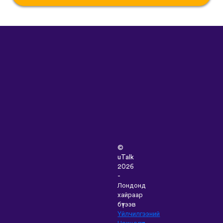
©
uTalk
2026
-
Лондонд
хайраар
бүтээв
Үйлчилгээний