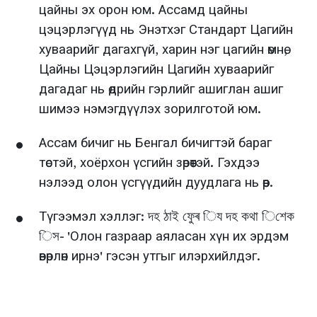
цайны эх орон юм. Ассамд цайны
цэцэрлэгүүд нь Энэтхэг Стандарт Цагийн
хуваарийг дагахгүй, харин нэг цагийн өмнө,
Цайны Цэцэрлэгийн Цагийн хуваарийг
дагадаг нь өдрийн гэрлийг ашиглан ашиг
шимээ нэмэгдүүлэх зорилготой юм.
Ассам бичиг нь Бенгал бичигтэй бараг
төстэй, хоёрхон үсгийн зөрөөтэй. Гэхдээ
нэлээд олон үсгүүдийн дуудлага нь өөр.
Түгээмэл хэллэг: দহ ঠাই ফুেৰ িয দহ কথা িশেক
িস- 'Олон газраар аяласан хүн их эрдэм
өвөрлөн ирнэ' гэсэн утгыг илэрхийлдэг.