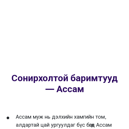
Сонирхолтой баримтууд
— Ассам
Ассам муж нь дэлхийн хамгийн том,
алдартай цай ургуулдаг бүс бөгөөд Ассам