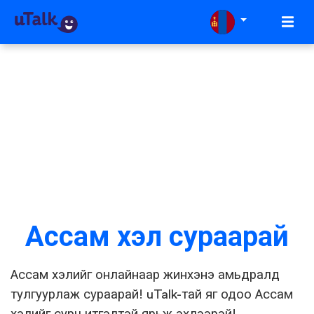
Ассам хэл сураарай
Ассам хэлийг онлайнаар жинхэнэ амьдралд
тулгуурлаж сураарай! uTalk-тай яг одоо Ассам