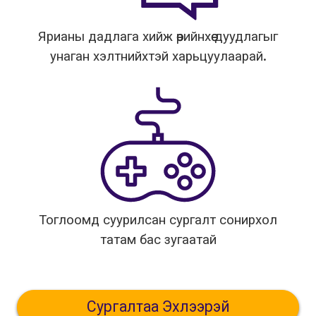
Ярианы дадлага хийж өөрийнхөө дуудлагыг
унаган хэлтнийхтэй харьцуулаарай.
Тоглоомд суурилсан сургалт сонирхол
татам бас зугаатай
Сургалтаа Эхлээрэй