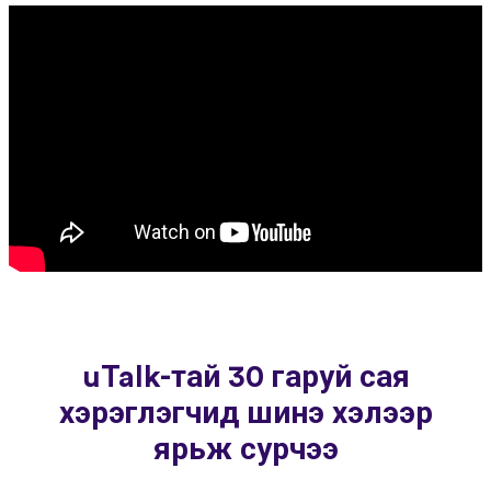
uTalk-тай 30 гаруй сая
хэрэглэгчид шинэ хэлээр
ярьж сурчээ