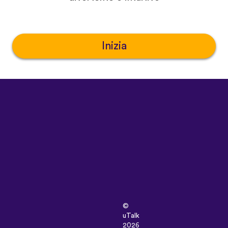
Inizia
©
uTalk
2026