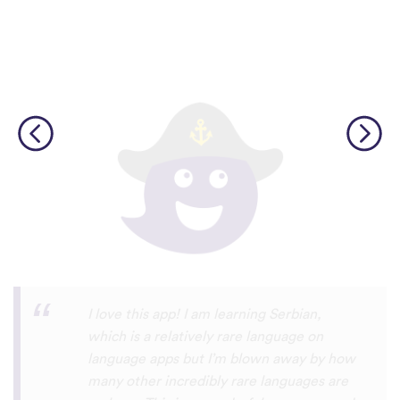
Although I only downloaded the app today,
I'm liking what I have seen, so far. I have
been playing around with it to try to learn
the format and how to navigate around
the app and have found it to be really user
friendly. When listening to the fluent
speakers' pronunciation, I really liked that
the phrase was spoken by both male and
female speakers, as I sometimes struggle