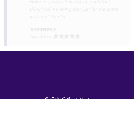
©
uTalk
2026 - ロンドン
で開発されました
取引条件
|
プライバシポ
リシー
|
サポート
|
ブロ
グ
|
ダウンロード
言語：
English
Français
Deutsch
(British)
Español
Italiano
Русский
Nederlands
Svenska
Norsk
Dansk
Suomi
Magyar
Ελληνικά
Türkçe
עברית
中文
日本
Čeština