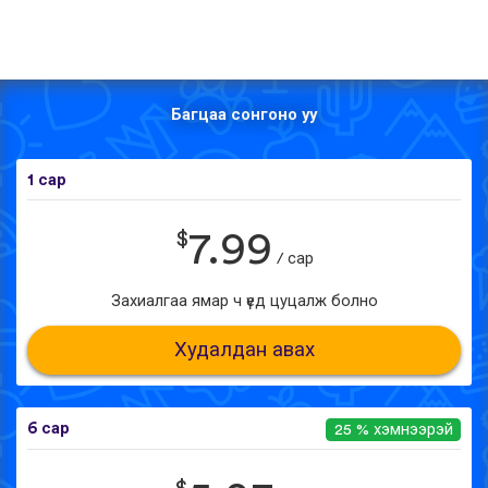
Багцаа сонгоно уу
1 сар
$
7.99
/ сар
Захиалгаа ямар ч үед цуцалж болно
Худалдан авах
6 сар
25 % хэмнээрэй