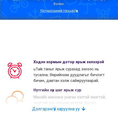
болно.
Үйлчилгээний Нөхцөлүүд
Хэдэн хормын дотор ярьж эхлээрэй
uTalk таныг ярьж сурахад эхнээс нь
тусална. Өөрийнхөө дуудлагыг бичлэгт
бичин, давтан хэлж сайжруулаарай.
Нутгийн хүн шиг ярьж сур
Манайх жинхэнэ унаган хэлтэй эмэгтэй,
эрэгтэй дуу оруулагчидтай. Бусад
Дэлгэрэнгүй харуулна уу
өрсөлдөгчид хиймэл дуу хоолой
хэрэглэдэг.