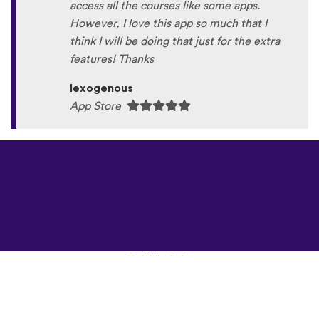
access all the courses like some apps.
However, I love this app so much that I
think I will be doing that just for the extra
features! Thanks
lexogenous
App Store
©
uTalk
2026 -
Лондонд хайраар
бүтээв
Үйлчилгээний
Нөхцөлүүд
|
Нууцлалын