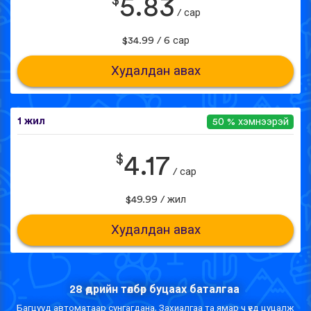
$
5.83
/ сар
$34.99 / 6 сар
Худалдан авах
1 жил
50 % хэмнээрэй
$
4.17
/ сар
$49.99 / жил
Худалдан авах
28 өдрийн төлбөр буцаах баталгаа
Багцууд автоматаар сунгагдана. Захиалгаа та ямар ч үед цуцалж