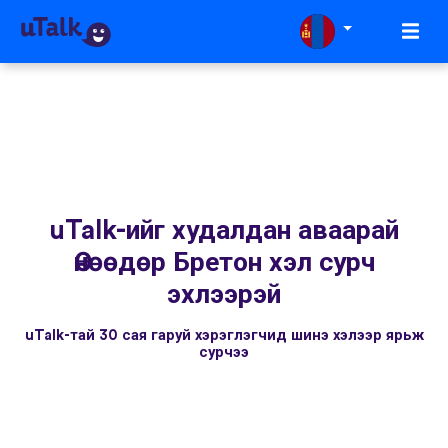
uTalk-ийг худалдан аваарай
Өнөөдөр Бретон хэл сурч
эхлээрэй
uTalk-тай 30 сая гаруй хэрэглэгчид шинэ хэлээр ярьж
сурчээ