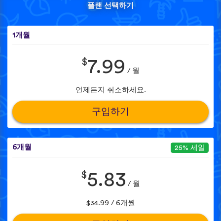
플랜 선택하기
1개월
$
7.99
/ 월
언제든지 취소하세요.
구입하기
6개월
25% 세일
$
5.83
/ 월
$34.99 / 6개월