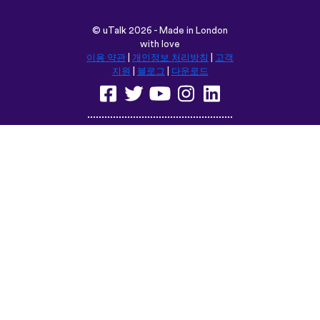
다음 위치에서 이 사이트를 탐색합
니다:
English
Français
Deutsch
(British)
Español
Italiano
Русский
Nederlands
Svenska
Norsk
Dansk
Suomi
Magyar
Ελληνικά
Türkçe
עברית
中文
日本語
Čeština
Slovenčina
Български
Polski
Română
فارسی
Bahasa
(ایران)
Indonesia
ไทย
Tiếng
한국어
Việt
Português
Українська
العربية
do Brasil
الرسمية
الحديثة
Монгол
Azərbaycan
dili