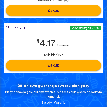
Zakup
12 miesięcy
Zaoszczędź 50%
$
4.17
/ miesiąc
$49.99 / rok
Zakup
28-dniowa gwarancja zwrotu pieniędzy
Plany odnawiają się automatycznie. Możesz anulować w dowolnym
momencie.
Zasady i Warunki