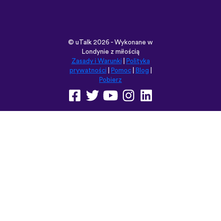
©
uTalk
2026 - Wykonane w
Londynie z miłością
Zasady i Warunki
|
Polityka
prywatności
|
Pomoc
|
Blog
|
Pobierz
Przeglądaj tę witrynę w:
English
Français
Deutsch
(British)
Español
Italiano
Русский
Nederlands
Svenska
Norsk
Dansk
Suomi
Magyar
Ελληνικά
Türkçe
עברית
中文
日本語
Čeština
Slovenčina
Български
Polski