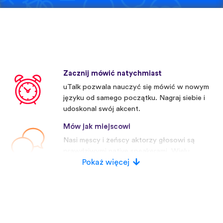
Zacznij mówić natychmiast
uTalk pozwala nauczyć się mówić w nowym
języku od samego początku. Nagraj siebie i
udoskonal swój akcent.
Mów jak miejscowi
Nasi męscy i żeńscy aktorzy głosowi są
prawdziwymi native speakerami. Wielu
konkurentów używa sztucznych głosów.
Pokaż więcej