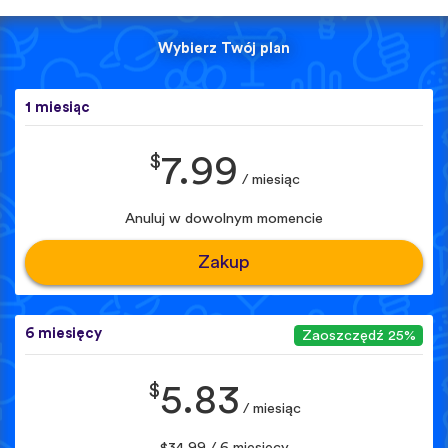
Wybierz Twój plan
1 miesiąc
$
7.99
/ miesiąc
Anuluj w dowolnym momencie
Zakup
6 miesięcy
Zaoszczędź 25%
$
5.83
/ miesiąc
$34.99 / 6 miesięcy