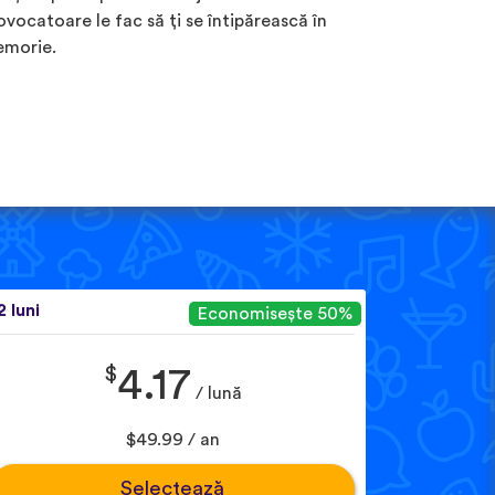
ovocatoare le fac să ți se întipărească în
morie.
2 luni
Economisește 50%
$
4.17
/ lună
$49.99 / an
Selectează