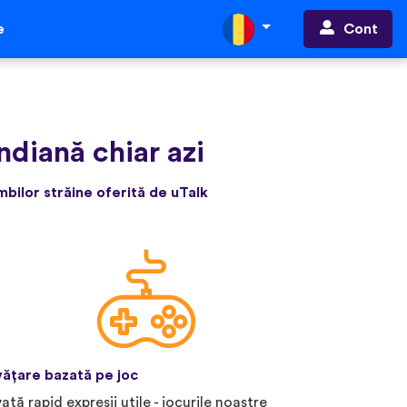
Cont
e
ndiană chiar azi
bilor străine oferită de uTalk
vățare bazată pe joc
vață rapid expresii utile - jocurile noastre