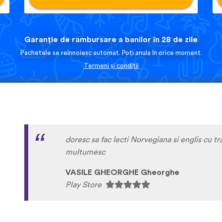
Garanție de rambursare a banilor în 28 de zile
Pachetele se reînnoiesc automat. Poți anula în orice moment.
Termeni și condiții