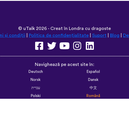
©
uTalk
2026 - Creat în Londra cu dragoste
i și condiții
|
Politica de confidențialitate
|
Suport
|
Blog
|
De