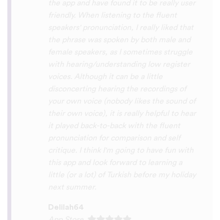
because of you, I’ll be able to learn
Lingala, Yoruba , Zulu , Xhosa !!! Thank
you x10000000 ! And your games are very
interactive, fun and the vocabulary words
that you suggest offer a great virtual
immersion / introduction to the language
:) perfect for beginners!!! Ps: Are you
planing to add Ewe , Fon and Akan in the
future?
😍
😍
😍
they are the official
languages of Benin, Togo and Ghana :D
Thanks
🙏
😊
Sunshiiiine_004
App Store