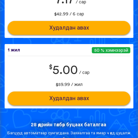
/ сар
$42.99 / 6 сар
Худалдан авах
1 жил
50 % хэмнээрэй
$
5.00
/ сар
$59.99 / жил
Худалдан авах
28 өдрийн төлбөр буцаах баталгаа
Багцууд автоматаар сунгагдана. Захиалгаа та ямар ч үед цуцалж