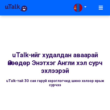
uTalk-ийг худалдан аваарай
Өнөөдөр Энэтхэг Англи хэл сурч
эхлээрэй
uTalk-тай 30 сая гаруй хэрэглэгчид шинэ хэлээр ярьж
сурчээ