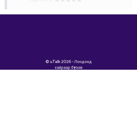
©
uTalk
2026 - Лондонд
хайраар бүтээв
Үйлчилгээний Нөхцөлүүд
|
Нууцлалын Бодлого
|
Тусламж
|
Блог
|
Татаж
авах&nbsp;
Энэ сайтыг өөр хэлээр
үзнэ үү:
English
Français
Deutsch
(British)
Español
Italiano
Русский
Nederlands
Svenska
Norsk
Dansk
Suomi
Magyar
Ελληνικά
Türkçe
עברית