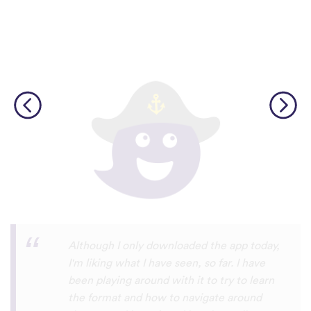
I’m SOOOOO grateful, you are literally
the only app who has SO MANY African
languages !!!!! I recently took a DNA test
and I really want to reconnect with my
African roots and it’s so hard to find
African languages other than Swahili on
the internet and the resources aren’t
easily accessible… the fact that you have
So many languages makes me so happy