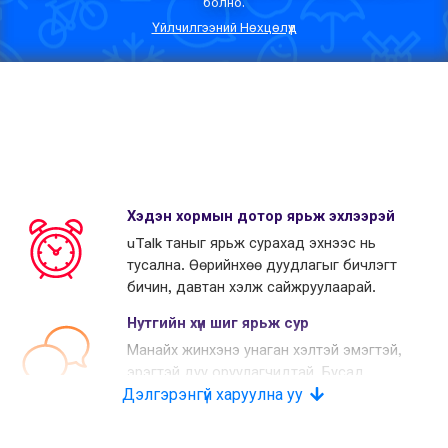
болно.
Үйлчилгээний Нөхцөлүүд
Хэдэн хормын дотор ярьж эхлээрэй
uTalk таныг ярьж сурахад эхнээс нь
тусална. Өөрийнхөө дуудлагыг бичлэгт
бичин, давтан хэлж сайжруулаарай.
Нутгийн хүн шиг ярьж сур
Манайх жинхэнэ унаган хэлтэй эмэгтэй,
эрэгтэй дуу оруулагчидтай. Бусад
Дэлгэрэнгүй харуулна уу
өрсөлдөгчид хиймэл дуу хоолой
хэрэглэдэг.