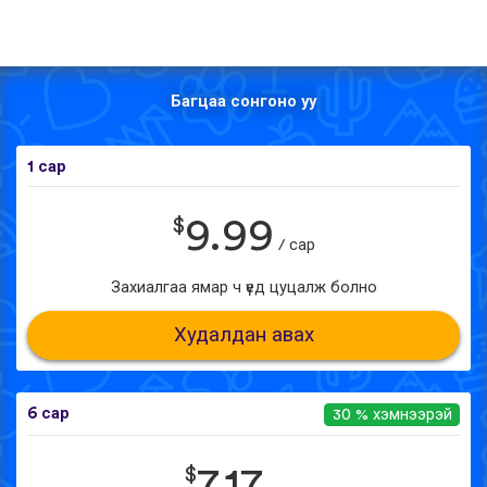
Багцаа сонгоно уу
1 сар
$
9.99
/ сар
Захиалгаа ямар ч үед цуцалж болно
Худалдан авах
6 сар
30 % хэмнээрэй
$
7.17