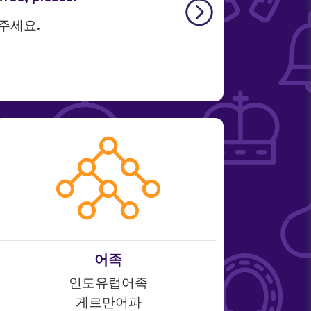
 주세요.
어족
인도유럽어족
게르만어파