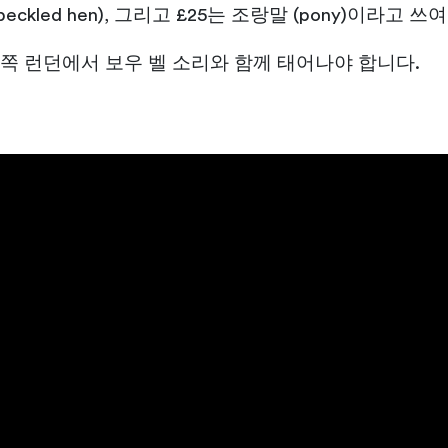
(speckled hen), 그리고 £25는 조랑말 (pony)이라고
쪽 런던에서 보우 벨 소리와 함께 태어나야 합니다.