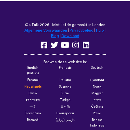
©
uTalk
2026 - Met liefde gemaakt in Londen
Algemene Voorwaarden
|
Privacybeleid
|
Hulp
|
Blog
|
Download
Browse deze website in:
English
Français
Deutsch
(British)
Español
Italiano
Русский
Nederlands
Svenska
Norsk
Dansk
Suomi
Magyar
Ελληνικά
Türkçe
עברית
中文
日本語
Čeština
Slovenčina
Български
Polski
Română
فارسی (ایران)
Bahasa
Indonesia