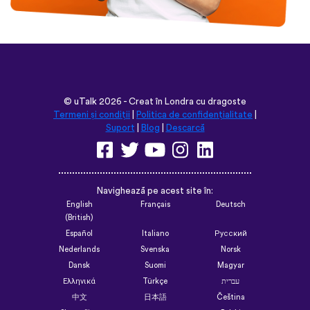
©
uTalk
2026 - Creat în Londra cu dragoste
Termeni și condiții
|
Politica de confidențialitate
|
Suport
|
Blog
|
Descarcă
Navighează pe acest site în:
English
Français
Deutsch
(British)
Español
Italiano
Русский
Nederlands
Svenska
Norsk
Dansk
Suomi
Magyar
Ελληνικά
Türkçe
עברית
中文
日本語
Čeština