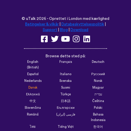
©
uTalk
2026 - Oprettet i London med kærlighed
Betingelser & vilkår
|
Databeskyttelsespolitik
|
Support
|
Blog
|
Download
Browse dette sted på:
English
Français
Deutsch
(British)
Español
Italiano
Русский
Nederlands
Svenska
Norsk
Dansk
Suomi
Magyar
Ελληνικά
Türkçe
עברית
中文
日本語
Čeština
Slovenčina
Български
Polski
Română
فارسی (ایران)
Bahasa
Indonesia
ไทย
Tiếng Việt
한국어