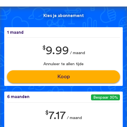
Kies je abonnement
1 maand
$
9.99
/ maand
Annuleer te allen tijde
Koop
6 maanden
Bespaar 30%
$
7.17
/ maand