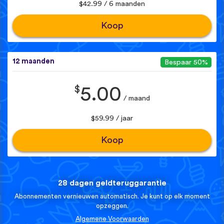
$42.99 / 6 maanden
Koop
12 maanden
Bespaar 50%
$
5.00
/ maand
$59.99 / jaar
Koop
28 dagen geldteruggarantie
Abonnementen vernieuwen automatisch. Je kunt op elk moment
opzeggen.
Algemene Voorwaarden