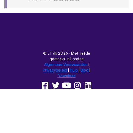
©
uTalk
2026 - Met liefde
gemaakt in Londen
Algemene Voorwaarden
|
Privacybeleid
|
Hulp
|
Blog
|
Download
Browse deze website in:
English
Français
Deutsch
(British)
Español
Italiano
Русский
Nederlands
Svenska
Norsk