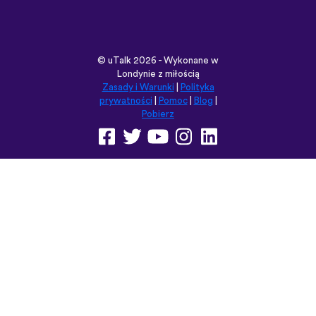
Pobierz
Przeglądaj tę witrynę w:
English
Français
Deutsch
(British)
Español
Italiano
Русский
Nederlands
Svenska
Norsk
Dansk
Suomi
Magyar
Ελληνικά
Türkçe
עברית
中文
日本語
Čeština
Slovenčina
Български
Polski
Română
فارسی
Bahasa
(ایران)
Indonesia
ไทย
Tiếng
한국어
Việt
Português
Українська
العربية
do Brasil
الرسمية
الحديثة
Монгол
Azərbaycan