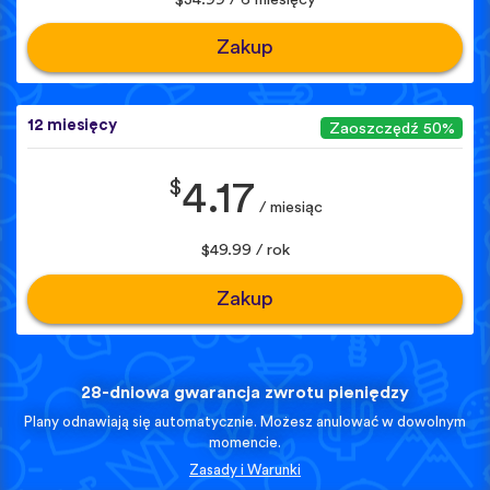
Zakup
12 miesięcy
Zaoszczędź 50%
$
4.17
/ miesiąc
$49.99 / rok
Zakup
28-dniowa gwarancja zwrotu pieniędzy
Plany odnawiają się automatycznie. Możesz anulować w dowolnym
momencie.
Zasady i Warunki