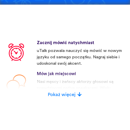
Zacznij mówić natychmiast
uTalk pozwala nauczyć się mówić w nowym
języku od samego początku. Nagraj siebie i
udoskonal swój akcent.
Mów jak miejscowi
Nasi męscy i żeńscy aktorzy głosowi są
prawdziwymi native speakerami. Wielu
konkurentów używa sztucznych głosów.
Pokaż więcej