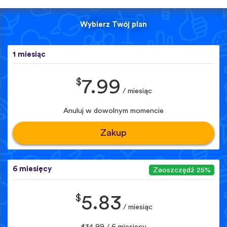
Wybierz Twój plan
1 miesiąc
$
7.99
/ miesiąc
Anuluj w dowolnym momencie
Zakup
6 miesięcy
Zaoszczędź 25%
$
5.83
/ miesiąc
$34.99 / 6 miesięcy