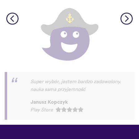
Super aplikacja!
Rafał Wichary
Play Store
©
uTalk
2026 - Wykonane w
Londynie z miłością
Zasady i Warunki
|
Polityka
prywatności
|
Pomoc
|
Blog
|