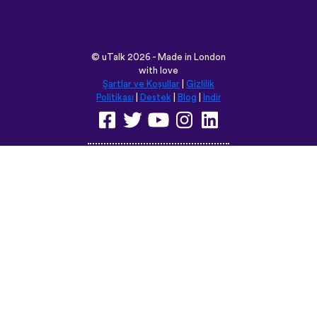
©
uTalk
2026 - Made in London
with love
Şartlar ve Koşullar
|
Gizlilik
Politikası
|
Destek
|
Blog
|
İndir
Bu siteyi aşağıdaki dillere
çevirebilirsiniz:
English
Français
Deutsch
(British)
Español
Italiano
Русский
Nederlands
Svenska
Norsk
Dansk
Suomi
Magyar
Ελληνικά
Türkçe
עברית
中文
日本語
Čeština
Slovenčina
Български
Polski
Română
فارسی
Bahasa