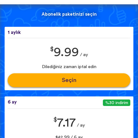
Abonelik paketinizi seçin
1 aylık
$
9.99
/ ay
Dilediğiniz zaman iptal edin
Seçin
6 ay
%30 indirim
$
7.17
/ ay
$42.99 / 6 ay