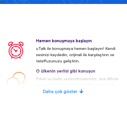
Hemen konuşmaya başlayın
uTalk ile konuşmaya hemen başlayın! Kendi
sesinizi kaydedin, orijinali ile karşılaştırın ve
telaffuzunuzu geliştirin.
O ülkenin yerlisi gibi konuşun
Erkek ve kadın seslendirmelerimiz, ana dilinde
konuşan kişilere aittir. Diğer firmaların çoğu
yapay/dijital seslendirmeler kullanmaktadır.
Daha çok göster