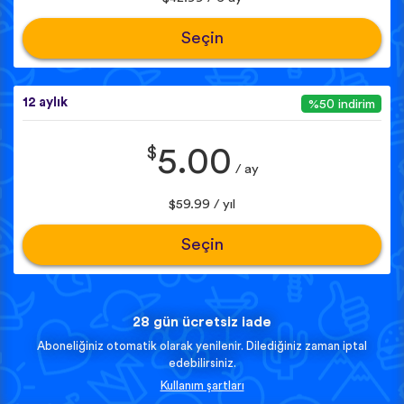
Seçin
12 aylık
%50 indirim
$
5.00
/ ay
$59.99 / yıl
Seçin
28 gün ücretsiz iade
Aboneliğiniz otomatik olarak yenilenir. Dilediğiniz zaman iptal
edebilirsiniz.
Kullanım şartları