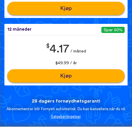
Kjøp
12 måneder
Spar 50%
$
4.17
/ måned
$49.99 / år
Kjøp
28 dagers fornøydhetsgaranti
Abonnementer blir fornyet automatisk. Du kan kansellere når du vil.
Salgsbetingelser