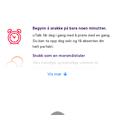
Begynn å snakke på bare noen minutter.
uTalk får deg i gang med å prate med en gang.
Du kan ta opp deg selv og få aksenten din
helt perfekt.
Snakk som en morsmålstaler
Våre mannlige og kvinnelige stemmer er
genuine morsmålstalere. Mange av våre
konkurrenter bruker kunstige stemmer.
Vis mer