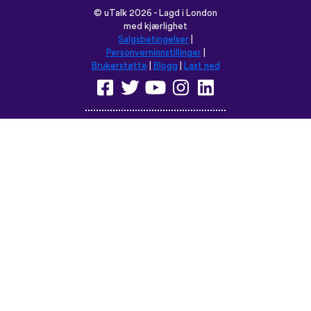
©
uTalk
2026 - Lagd i London
med kjærlighet
Salgsbetingelser
|
Personverninnstillinger
|
Brukerstøtte
|
Blogg
|
Last ned
Les denne nettsiden på:
English
Français
Deutsch
(British)
Español
Italiano
Русский
Nederlands
Svenska
Norsk
Dansk
Suomi
Magyar
Ελληνικά
Türkçe
עברית
中文
日本語
Čeština
Slovenčina
Български
Polski
Română
فارسی
Bahasa
(ایران)
Indonesia
ไทย
Tiếng
한국어
Việt