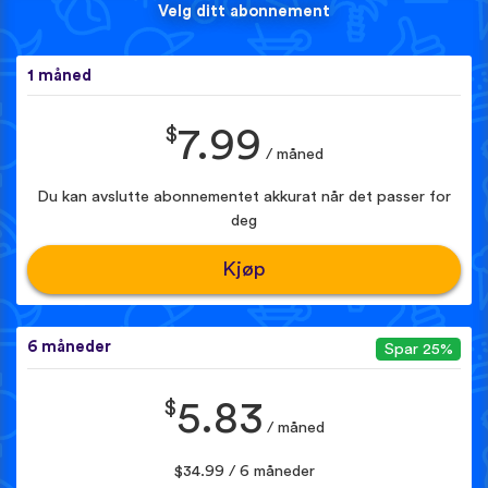
Velg ditt abonnement
1 måned
$
7.99
/ måned
Du kan avslutte abonnementet akkurat når det passer for
deg
Kjøp
6 måneder
Spar 25%
$
5.83
/ måned
$34.99 / 6 måneder