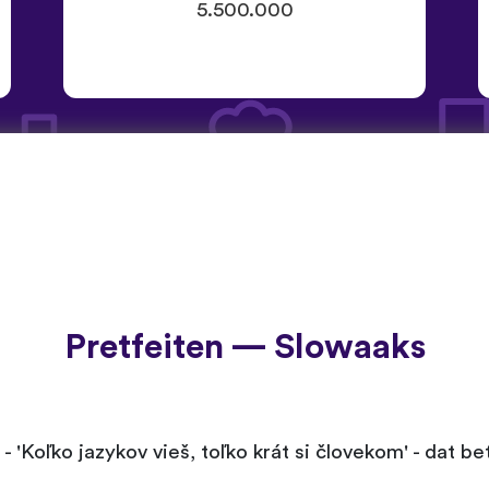
5.500.000
Pretfeiten — Slowaaks
- 'Koľko jazykov vieš, toľko krát si človekom' - dat b