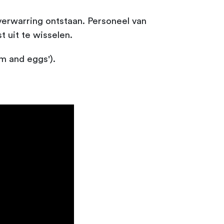
 verwarring ontstaan. Personeel van
 uit te wisselen.
m and eggs').