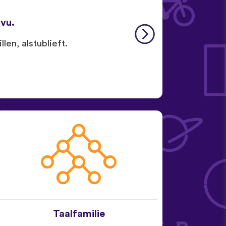
ávu.
len, alstublieft.
Taalfamilie