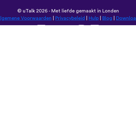
©
uTalk
2026 - Met liefde gemaakt in Londen
lgemene Voorwaarden
|
Privacybeleid
|
Hulp
|
Blog
|
Downlo
Browse deze website in:
Deutsch
Español
Norsk
Dansk
עברית
中文
Polski
Română
한국어
Português do Brasil
Монгол
Azərbaycan dili