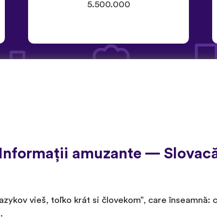
5.500.000
Informații amuzante — Slovac
azykov vieš, toľko krát si človekom”, care înseamnă: 
.