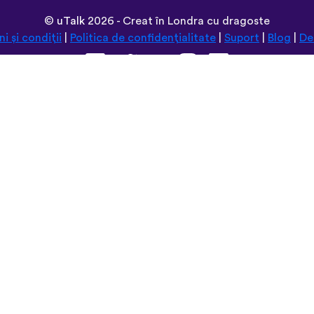
©
uTalk
2026 - Creat în Londra cu dragoste
i și condiții
|
Politica de confidențialitate
|
Suport
|
Blog
|
De
Navighează pe acest site în:
Deutsch
Español
Norsk
Dansk
עברית
中文
Polski
Română
한국어
Português do Brasil
Монгол
Azərbaycan dili