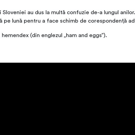
i Sloveniei au dus la multă confuzie de-a lungul anilo
tă pe lună pentru a face schimb de corespondență adr
ne hemendex (din englezul „ham and eggs”).