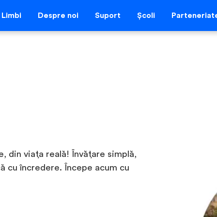
Limbi
Despre noi
Suport
Școli
Parteneriat
e, din viața reală! Învățare simplă,
că cu încredere. Începe acum cu