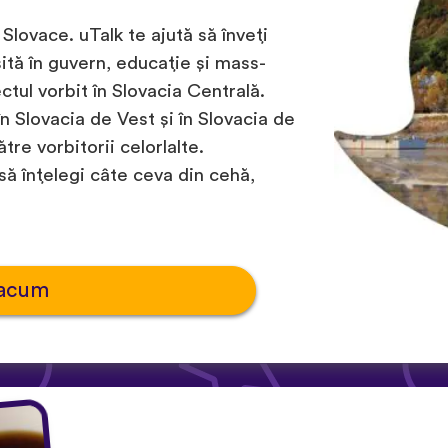
 Slovace. uTalk te ajută să înveți
ită în guvern, educație și mass-
ctul vorbit în Slovacia Centrală.
n Slovacia de Vest și în Slovacia de
ătre vorbitorii celorlalte.
să înțelegi câte ceva din cehă,
 acum