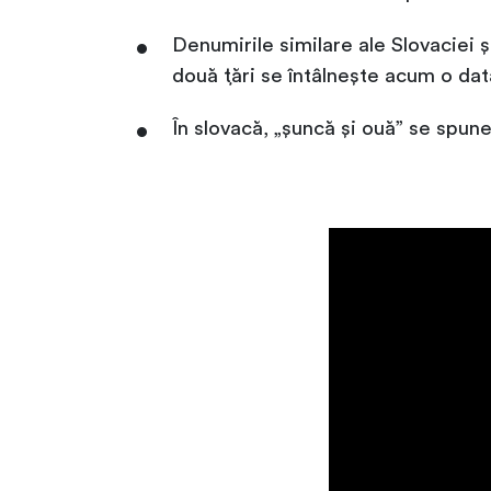
Denumirile similare ale Slovaciei ș
două țări se întâlnește acum o da
În slovacă, „șuncă și ouă” se spu