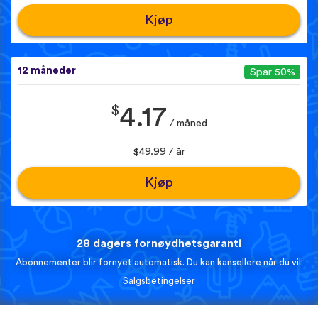
Kjøp
12 måneder
Spar 50%
$
4.17
/ måned
$49.99 / år
Kjøp
28 dagers fornøydhetsgaranti
Abonnementer blir fornyet automatisk. Du kan kansellere når du vil.
Salgsbetingelser