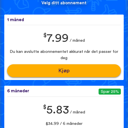
Velg ditt abonnement
1 måned
$
7.99
/ måned
Du kan avslutte abonnementet akkurat når det passer for
deg
Kjøp
6 måneder
Spar 25%
$
5.83
/ måned
$34.99 / 6 måneder