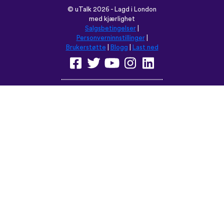
©
uTalk
2026 - Lagd i London
med kjærlighet
Salgsbetingelser
|
Personverninnstillinger
|
Brukerstøtte
|
Blogg
|
Last ned
Les denne nettsiden på:
English
Français
Deutsch
(British)
Español
Italiano
Русский
Nederlands
Svenska
Norsk
Dansk
Suomi
Magyar
Ελληνικά
Türkçe
עברית
中文
日本語
Čeština
Slovenčina
Български
Polski
Română
فارسی
Bahasa
(ایران)
Indonesia
ไทย
Tiếng
한국어
Việt