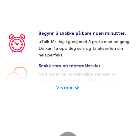
Begynn å snakke på bare noen minutter.
uTalk får deg i gang med å prate med en gang.
Du kan ta opp deg selv og få aksenten din
helt perfekt.
Snakk som en morsmålstaler
Våre mannlige og kvinnelige stemmer er
genuine morsmålstalere. Mange av våre
konkurrenter bruker kunstige stemmer.
Vis mer