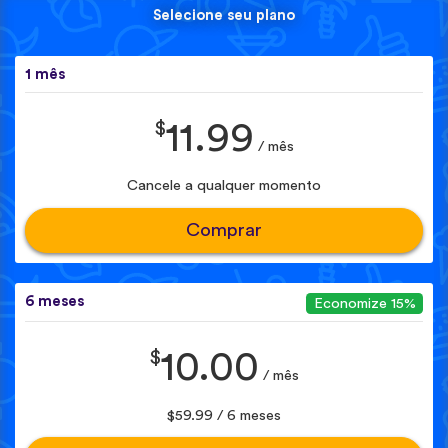
Selecione seu plano
1 mês
$
11.99
/ mês
Cancele a qualquer momento
Comprar
6 meses
Economize 15%
$
10.00
/ mês
$59.99 / 6 meses