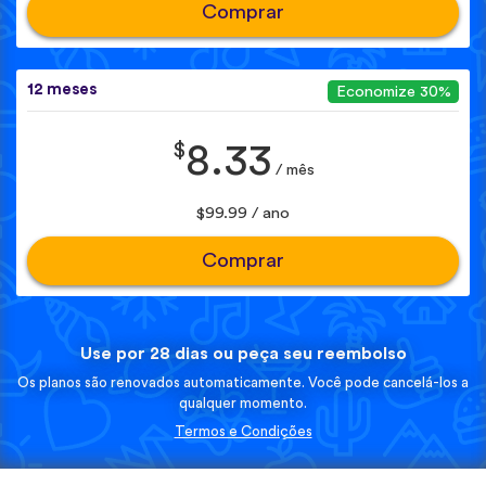
Comprar
12 meses
Economize 30%
$
8.33
/ mês
$99.99 / ano
Comprar
Use por 28 dias ou peça seu reembolso
Os planos são renovados automaticamente. Você pode cancelá-los a
qualquer momento.
Termos e Condições