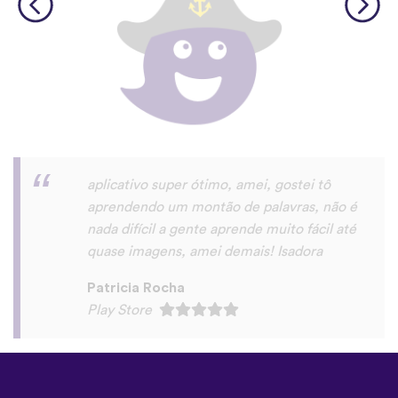
Saudações,eu gostei do app. realmente é
u'a maneira muito prática de aprender um
novo idioma.
roberto eduardo “Roberto Dode” Da
Silva
Play Store
©
uTalk
2026 - Feito em Londres
com amor
Termos e condições
|
Política de