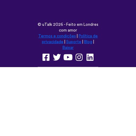
privacidade
|
Suporte
|
Blog
|
Baixar
Navegar neste site em:
English
Français
Deutsch
(British)
Español
Italiano
Русский
Nederlands
Svenska
Norsk
Dansk
Suomi
Magyar
Ελληνικά
Türkçe
עברית
中文
日本語
Čeština
Slovenčina
Български
Polski
Română
فارسی
Bahasa
(ایران)
Indonesia
ไทย
Tiếng
한국어
Việt
Português
Українська
العربية
do Brasil
الرسمية
الحديثة