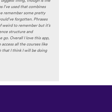
ale speakers, as I
ing low register voices.
ring the recordings of your
 voice), it is really helpful
nt pronunciation for
ng to have fun with this app
t) of Turkish before my holiday
Изтегляне