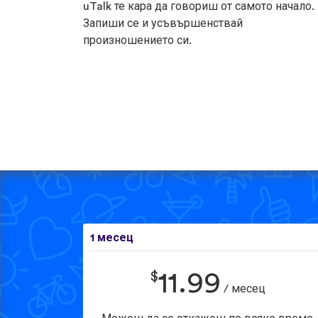
uTalk те кара да говориш от самото начало.
Запиши се и усъвършенствай
произношението си.
1 месец
$
11.99
/ месец