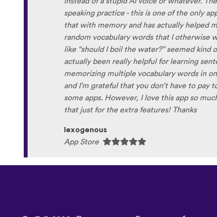
the phrase was spoken by both male and fem
sometimes struggle with hearing/understand
Although it can be a little disconcerting hea
own voice (nobody likes the sound of their own
to hear it played back-to-back with the flue
comparison and self critique. I think I'm goi
and look forward to learning a little (or a lo
next summer.
Delilah64
App Store
©
uTalk
2026 - Произведено в Лондон с любов
 условия
|
Политика на поверителност
|
Поддръжка
|
Блог
|