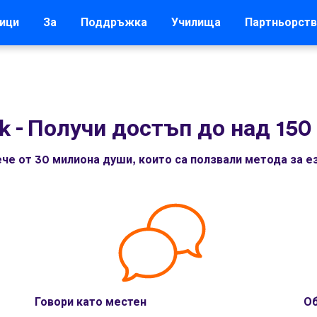
ици
За
Поддръжка
Училища
Партньорств
k
-
Получи достъп до над 150
че от 30 милиона души, които са ползвали метода за ез
Говори като местен
Об