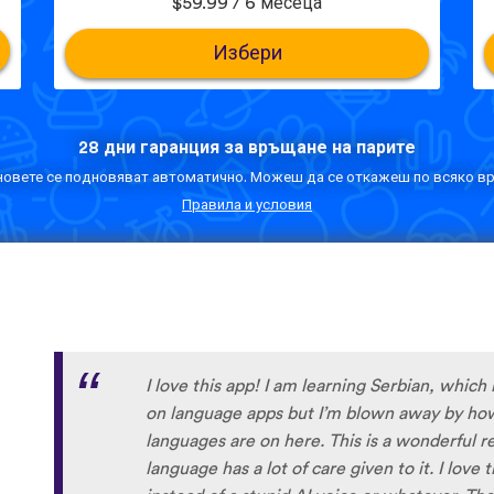
$59.99 / 6 месеца
Избери
28 дни гаранция за връщане на парите
овете се подновяват автоматично. Можеш да се откажеш по всяко вр
Правила и условия
Although I only downloaded the app today, I'
far. I have been playing around with it to tr
to navigate around the app and have found it 
When listening to the fluent speakers' pronun