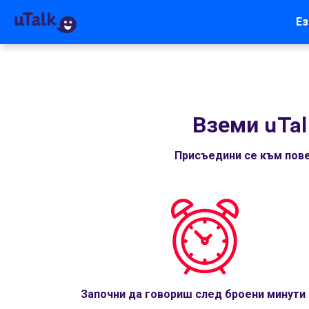
Ез
Вземи uTal
Присъедини се към пове
Започни да говориш след броени минути