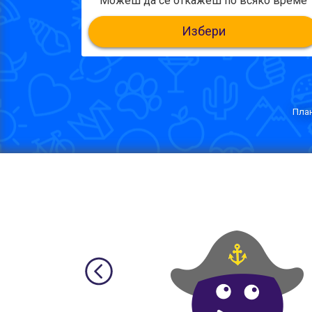
Можеш да се откажеш по всяко време
Избери
План