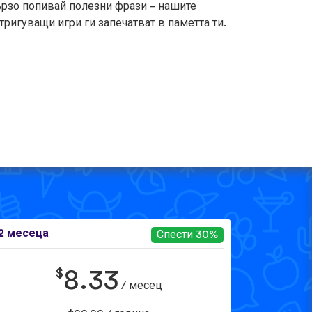
рзо попивай полезни фрази – нашите
тригуващи игри ги запечатват в паметта ти.
2 месеца
Спести 30%
$
8.33
/ месец