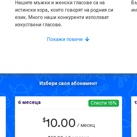
Нашите мъжки и женски гласове са на
Бъ
истински хора, които говорят на родния си
ин
език. Много наши конкуренти използват
изкуствени гласове.
Покажи повече
Избери своя абонамент
6 месеца
1
Спести 15%
$
10.00
/ месец