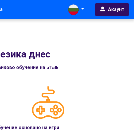
Акаунт
а
 езика днес
иково обучение на uTalk
учение основано на игри