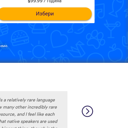
$99.99 / година
Избери
еме.
m liking what I have seen, so
y to learn the format and how
to be really user friendly.
ciation, I really liked that