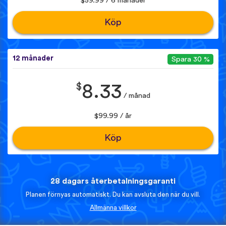
$59.99 / 6 månader
Köp
12 månader
Spara 30 %
$
8.33
/ månad
$99.99 / år
Köp
28 dagars återbetalningsgaranti
Planen förnyas automatiskt. Du kan avsluta den när du vill.
Allmänna villkor