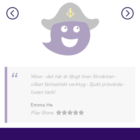
Wow - det här är långt över förväntan -
vilket fantastiskt verktyg - Sjukt prisvärda -
tusen tack!
Emma He
Play Store