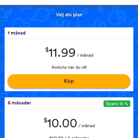
Välj din plan
1 månad
$
11.99
/ månad
Avsluta när du vill
Köp
6 månader
Spara 15 %
$
10.00
/ månad