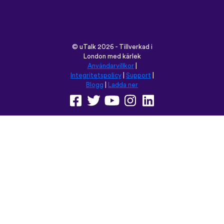
©
uTalk
2026 - Tillverkad i
London med kärlek
Användarvillkor
|
Integritetspolicy
|
Support
|
Blogg
|
Ladda ner
Använd denna sida på:
English
Français
Deutsch
(British)
Español
Italiano
Русский
Nederlands
Svenska
Norsk
Dansk
Suomi
Magyar
Ελληνικά
Türkçe
עברית
中文
日本語
Čeština
Slovenčina
Български
Polski