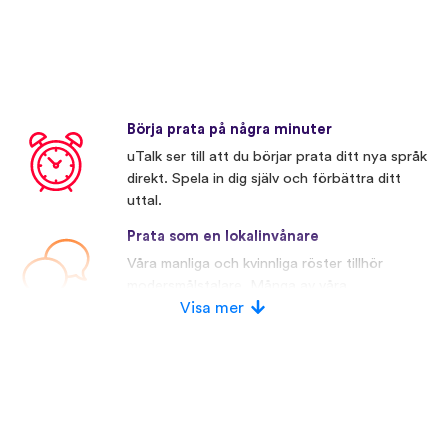
Börja prata på några minuter
uTalk ser till att du börjar prata ditt nya språk
direkt. Spela in dig själv och förbättra ditt
uttal.
Prata som en lokalinvånare
Våra manliga och kvinnliga röster tillhör
modersmålstalare. Många av våra
konkurrenter använder konstgjorda röster.
Visa mer