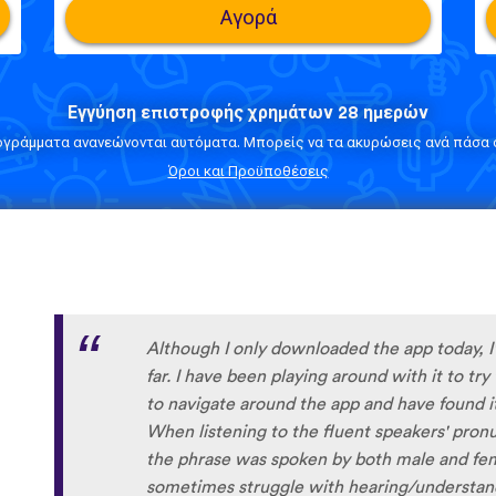
Αγορά
Εγγύηση επιστροφής χρημάτων 28 ημερών
ογράμματα ανανεώνονται αυτόματα. Μπορείς να τα ακυρώσεις ανά πάσα σ
Όροι και Προϋποθέσεις
Although I only downloaded the app today, I'
far. I have been playing around with it to tr
to navigate around the app and have found it 
When listening to the fluent speakers' pronun
the phrase was spoken by both male and fem
sometimes struggle with hearing/understand