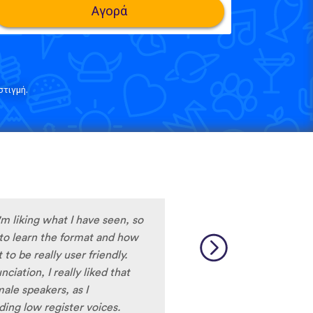
Αγορά
τιγμή.
m liking what I have seen, so
y to learn the format and how
to be really user friendly.
ciation, I really liked that
ale speakers, as I
ing low register voices.