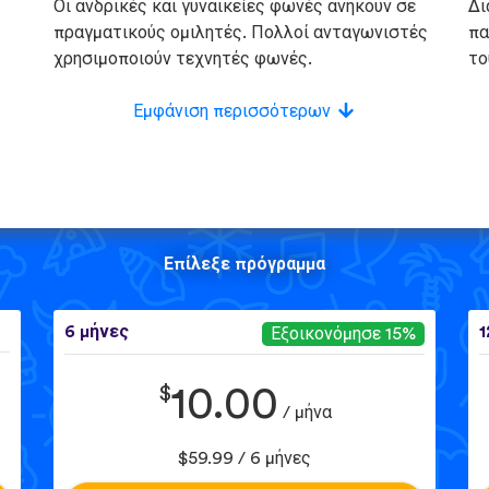
Οι ανδρικές και γυναικείες φωνές ανήκουν σε
Δι
πραγματικούς ομιλητές. Πολλοί ανταγωνιστές
πα
χρησιμοποιούν τεχνητές φωνές.
το
Εμφάνιση περισσότερων
Επίλεξε πρόγραμμα
6 μήνες
1
Εξοικονόμησε 15%
$
10.00
/ μήνα
$59.99 / 6 μήνες