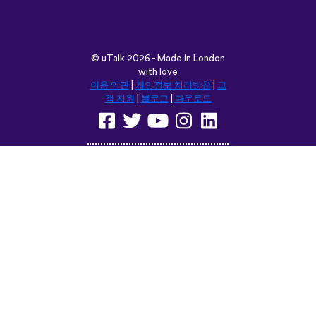
객 지원
|
블로그
|
다운로드
다음 위치에서 이 사이트를 탐색합
니다:
English
Français
Deutsch
(British)
Español
Italiano
Русский
Nederlands
Svenska
Norsk
Dansk
Suomi
Magyar
Ελληνικά
Türkçe
עברית
中文
日本語
Čeština
Slovenčina
Български
Polski
Română
فارسی
Bahasa
(ایران)
Indonesia
ไทย
Tiếng
한국어
Việt
Português
Українська
العربية
do Brasil
الرسمية
الحديثة