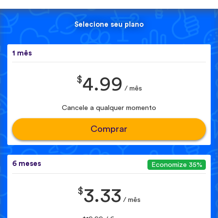
Selecione seu plano
1 mês
$
4.99
/ mês
Cancele a qualquer momento
Comprar
6 meses
Economize 35%
$
3.33
/ mês