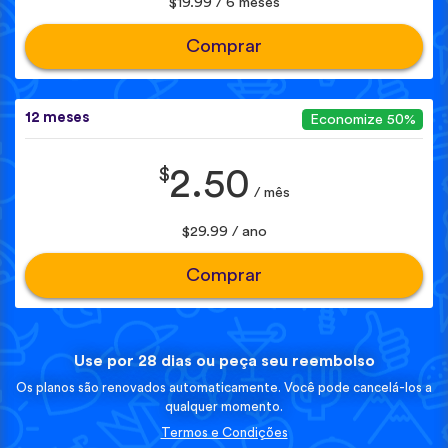
$19.99 / 6 meses
Comprar
12 meses
Economize 50%
$
2.50
/ mês
$29.99 / ano
Comprar
Use por 28 dias ou peça seu reembolso
Os planos são renovados automaticamente. Você pode cancelá-los a
qualquer momento.
Termos e Condições