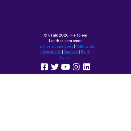
©
uTalk
2026 - Feito em
Londres com amor
Termos e condições
|
Política de
privacidade
|
Suporte
|
Blog
|
Baixar
Navegar neste site em:
English
Français
Deutsch
(British)
Español
Italiano
Русский
Nederlands
Svenska
Norsk
Dansk
Suomi
Magyar
Ελληνικά
Türkçe
עברית
中文
日本語
Čeština