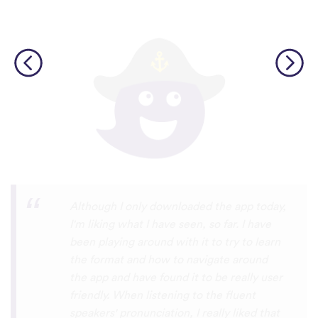
I’m SOOOOO grateful, you are literally
the only app who has SO MANY African
languages !!!!! I recently took a DNA test
and I really want to reconnect with my
African roots and it’s so hard to find
African languages other than Swahili on
the internet and the resources aren’t
easily accessible… the fact that you have
So many languages makes me so happy
because of you, I’ll be able to learn
Lingala, Yoruba , Zulu , Xhosa !!! Thank
you x10000000 ! And your games are very