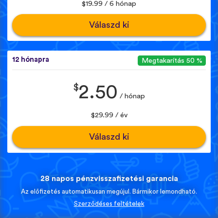
$19.99 / 6 hónap
Válaszd ki
12 hónapra
Megtakarítás 50 %
$
2.50
/ hónap
$29.99 / év
Válaszd ki
28 napos pénzvisszafizetési garancia
Az előfizetés automatikusan megújul. Bármikor lemondható.
Szerződéses feltételek