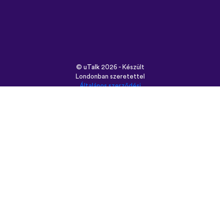
©
uTalk
2026 - Készült
Londonban szeretettel
Általános szerződési
feltételek
|
Adatbiztonság
|
Támogatás
|
Blog
|
Letöltés
Használt böngésző:
English
Français
Deutsch
(British)
Español
Italiano
Русский
Nederlands
Svenska
Norsk
Dansk
Suomi
Magyar
Ελληνικά
Türkçe
עברית
中文
日本語
Čeština
Slovenčina
Български
Polski
Română
فارسی
Bahasa