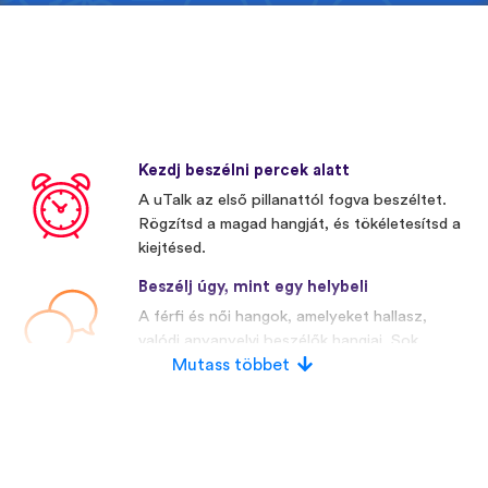
Kezdj beszélni percek alatt
A uTalk az első pillanattól fogva beszéltet.
Rögzítsd a magad hangját, és tökéletesítsd a
kiejtésed.
Beszélj úgy, mint egy helybeli
A férfi és női hangok, amelyeket hallasz,
valódi anyanyelvi beszélők hangjai. Sok
versenytársunk mesterségesen előállított
Mutass többet
hangokat használ.