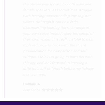
interactive, fun and the vocabulary words
that you suggest offer a great virtual
immersion / introduction to the language
:) perfect for beginners!!! Ps: Are you
planing to add Ewe , Fon and Akan in the
future?
😍
😍
😍
they are the official
languages of Benin, Togo and Ghana :D
Thanks
🙏
😊
Sunshiiiine_004
App Store