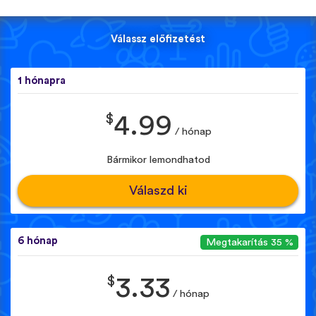
Válassz előfizetést
1 hónapra
$
4.99
/ hónap
Bármikor lemondhatod
Válaszd ki
6 hónap
Megtakarítás 35 %
$
3.33
/ hónap