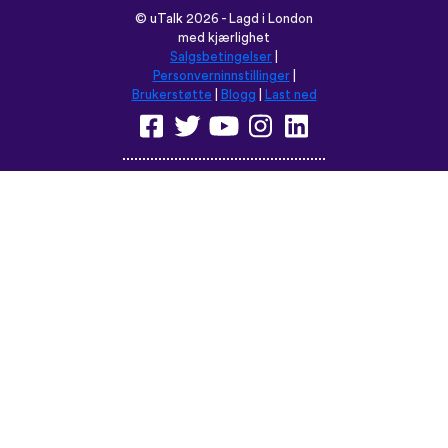
©
uTalk
2026 - Lagd i London
med kjærlighet
Salgsbetingelser
|
Personverninnstillinger
|
Brukerstøtte
|
Blogg
|
Last ned
Les denne nettsiden på:
English
Français
Deutsch
(British)
Español
Italiano
Русский
Nederlands
Svenska
Norsk
Dansk
Suomi
Magyar
Ελληνικά
Türkçe
עברית
中文
日本語
Čeština
Slovenčina
Български
Polski
Română
فارسی
Bahasa
(ایران)
Indonesia
ไทย
Tiếng
한국어
Việt