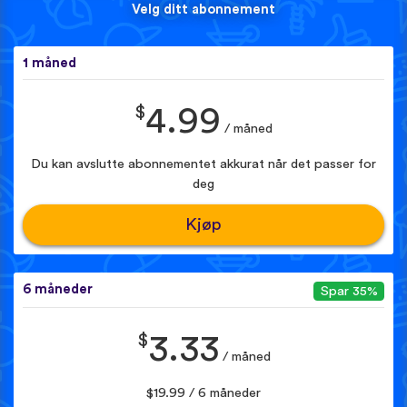
Velg ditt abonnement
1 måned
$
4.99
/ måned
Du kan avslutte abonnementet akkurat når det passer for
deg
Kjøp
6 måneder
Spar 35%
$
3.33
/ måned
$19.99 / 6 måneder