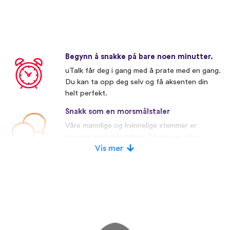
Begynn å snakke på bare noen minutter.
uTalk får deg i gang med å prate med en gang.
Du kan ta opp deg selv og få aksenten din
helt perfekt.
Snakk som en morsmålstaler
Våre mannlige og kvinnelige stemmer er
genuine morsmålstalere. Mange av våre
konkurrenter bruker kunstige stemmer.
Vis mer