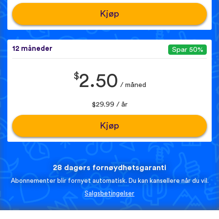
Kjøp
12 måneder
Spar 50%
$
2.50
/ måned
$29.99 / år
Kjøp
28 dagers fornøydhetsgaranti
Abonnementer blir fornyet automatisk. Du kan kansellere når du vil.
Salgsbetingelser