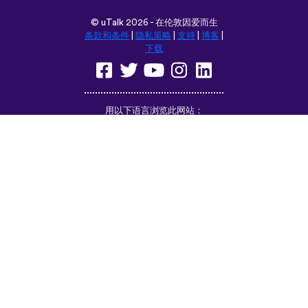
©
uTalk
2026 - 在伦敦因爱而生
条款和条件
|
隐私策略
|
支持
|
博客
|
下载
用以下语言浏览此网站：
English
Français
Deutsch
(British)
Español
Italiano
Русский
Nederlands
Svenska
Norsk
Dansk
Suomi
Magyar
Ελληνικά
Türkçe
עברית
中文
日本語
Čeština
Slovenčina
Български
Polski
Română
فارسی
Bahasa
(ایران)
Indonesia
ไทย
Tiếng
한국어
Việt
Português
Українська
العربية