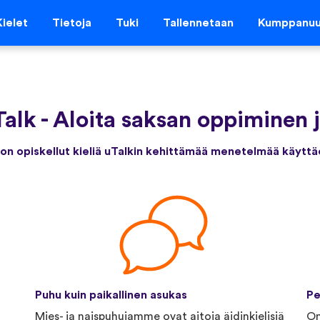
Kielet
Tietoja
Tuki
Tallennetaan
Kumppanu
Talk
-
Aloita saksan oppiminen 
 on opiskellut kieliä uTalkin kehittämää menetelmää käyttä
Puhu kuin paikallinen asukas
Pe
Mies- ja naispuhujamme ovat aitoja äidinkielisiä
Om