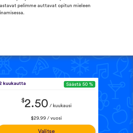
astavat pelimme auttavat opitun mieleen
inamisessa.
2 kuukautta
Säästä 50 %
$
2.50
/ kuukausi
$29.99 / vuosi
Valitse