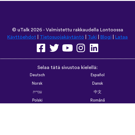
©
uTalk
2026 - Valmistettu rakkaudella Lontoossa
Käyttöehdot
|
Tietosuojakäytäntö
|
Tuki
|
Blogi
|
Lataa
Selaa tätä sivustoa kielellä:
Deutsch
Español
Norsk
Dansk
עברית
中文
Polski
Română
한국어
Português do Brasil
Монгол
Azərbaycan dili