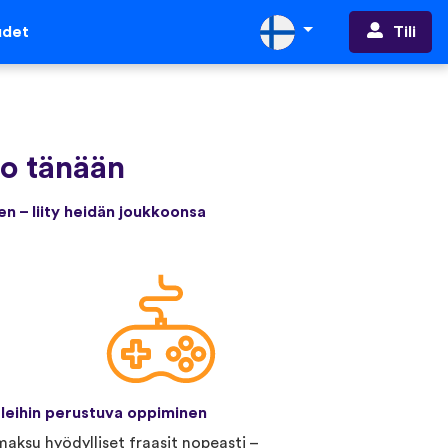
Tili
udet
jo tänään
en – liity heidän joukkoonsa
leihin perustuva oppiminen
aksu hyödylliset fraasit nopeasti –