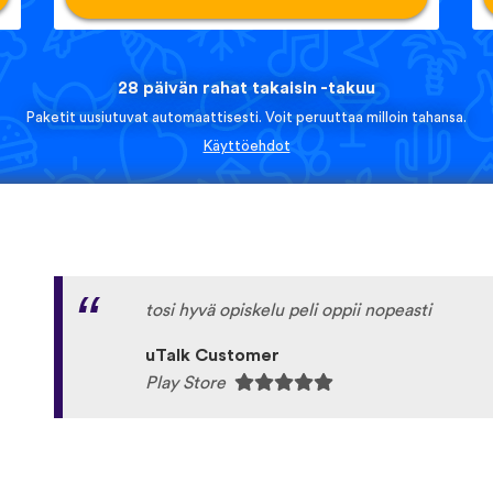
28 päivän rahat takaisin -takuu
Paketit uusiutuvat automaattisesti. Voit peruuttaa milloin tahansa.
Käyttöehdot
tosi hyvä opiskelu peli oppii nopeasti
uTalk Customer
Play Store