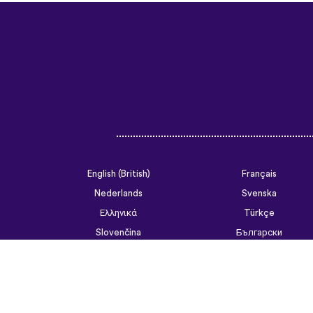
English (British)
Français
Nederlands
Svenska
Ελληνικά
Türkçe
Slovenčina
Български
ไทย
Tiếng Việt