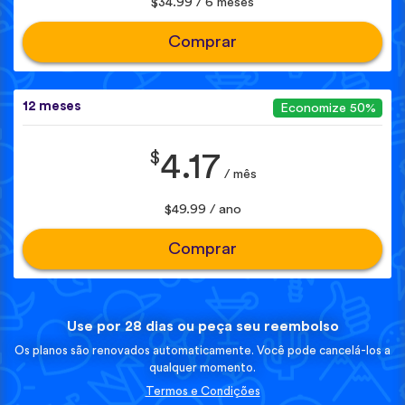
$34.99 / 6 meses
Comprar
12 meses
Economize 50%
$
4.17
/ mês
$49.99 / ano
Comprar
Use por 28 dias ou peça seu reembolso
Os planos são renovados automaticamente. Você pode cancelá-los a
qualquer momento.
Termos e Condições