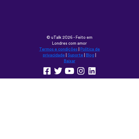
Londres com amor
Termos e condições
|
Política de
privacidade
|
Suporte
|
Blog
|
Baixar
Navegar neste site em:
English
Français
Deutsch
(British)
Español
Italiano
Русский
Nederlands
Svenska
Norsk
Dansk
Suomi
Magyar
Ελληνικά
Türkçe
עברית
中文
日本語
Čeština
Slovenčina
Български
Polski
Română
فارسی
Bahasa
(ایران)
Indonesia
ไทย
Tiếng
한국어
Việt
Português
Українська
العربية