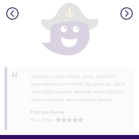
Saudações,eu gostei do app. realmente é
u'a maneira muito prática de aprender um
novo idioma.
roberto eduardo “Roberto Dode” Da
Silva
Play Store
©
uTalk
2026 - Feito em