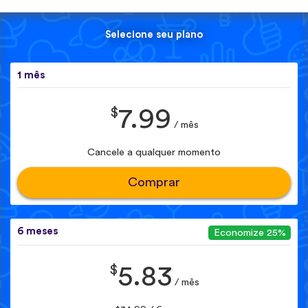
Selecione seu plano
1 mês
$
7.99
/ mês
Cancele a qualquer momento
Comprar
6 meses
Economize 25%
$
5.83
/ mês