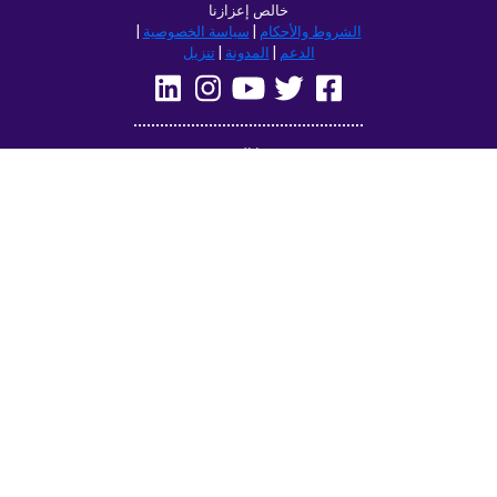
خالص إعزازنا
الشروط والأحكام
|
سياسة الخصوصية
|
الدعم
|
المدونة
|
تنزيل
تصفح هذا الموقع في:
Deutsch
Français
English
(British)
Русский
Italiano
Español
Norsk
Svenska
Nederlands
Magyar
Suomi
Dansk
Ελληνικά
Türkçe
עברית
Čeština
日本語
中文
Polski
Български
Slovenčina
Română
فارسی
Bahasa
(ایران)
Indonesia
한국어
Tiếng
ไทย
Việt
Português
Українська
العربية
do Brasil
الرسمية