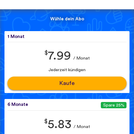
Wähle dein Abo
1 Monat
$
7.99
/ Monat
Jederzeit kündigen
Kaufe
6 Monate
Spare 25%
$
5.83
/ Monat