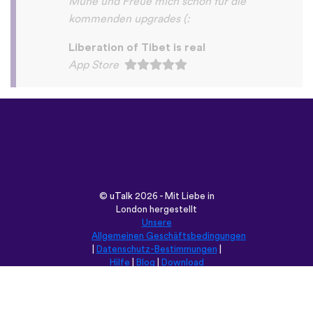
©
uTalk
2026 - Mit Liebe in
London hergestellt
Unsere
Allgemeinen Geschäftsbedingungen
|
Datenschutz-Bestimmungen
|
Hilfe
|
Blog
|
Download
Durchsuche diese Seite in:
English
Français
Deutsch
(British)
Español
Italiano
Русский
Nederlands
Svenska
Norsk
Dansk
Suomi
Magyar
Ελληνικά
Türkçe
עברית
中文
日本語
Čeština
Slovenčina
Български
Polski
Română
فارسی
Bahasa
(ایران)
Indonesia