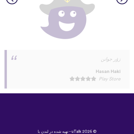
I love this app! I am learning Serbian,
which is a relatively rare language on
language apps but I’m blown away by how
many other incredibly rare languages are
on here. This is a wonderful resource, and
I feel like each language has a lot of care
given to it. I love that native speakers are
used instead of a stupid AI voice or
whatever. The biggest thing, though is the
speaking practice - this is one of the only
apps I’ve used that combines that with
memory and has actually helped me
remember some pretty random
vocabulary words that I otherwise
would’ve forgotten. Phrases like “should I
boil the water?” seemed kind of weird to