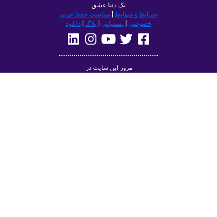
remember but it’s actually been really
helpful for learning sentence structure and
memorizing multiple vocabulary words in
one go. Overall I love this app, and I’m
grateful that you don’t have to pay to
access all the courses like some apps.
However, I love this app so much that I
think I will be doing that just for the extra
features! Thanks
lexogenous
App Store