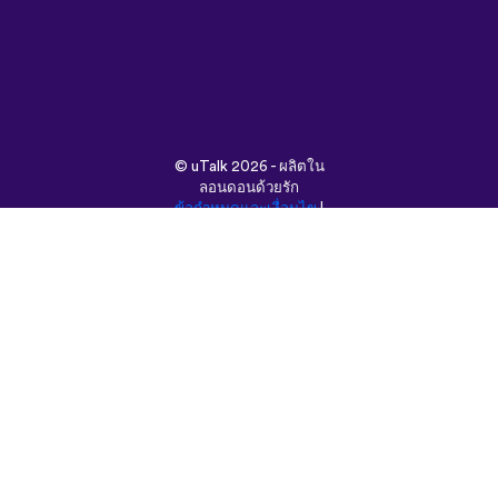
©
uTalk
2026 - ผลิตใน
ลอนดอนด้วยรัก
ข้อกำหนดและเงื่อนไข
|
นโยบายความเป็นส่วนตัว
|
ช่วยเหลือ
|
บล็อก
|
ดาวน์โหลด
ค้นหาเว็บนี้ใน:
English
Français
Deutsch
(British)
Español
Italiano
Русский
Nederlands
Svenska
Norsk
Dansk
Suomi
Magyar
Ελληνικά
Türkçe
עברית
中文
日本語
Čeština
Slovenčina
Български
Polski
Română
فارسی
Bahasa