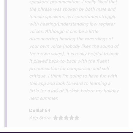
you x10000000 ! And your games are very
interactive, fun and the vocabulary words
that you suggest offer a great virtual
immersion / introduction to the language
:) perfect for beginners!!! Ps: Are you
planing to add Ewe , Fon and Akan in the
future?
😍
😍
😍
they are the official
languages of Benin, Togo and Ghana :D
Thanks
🙏
😊
Sunshiiiine_004
App Store