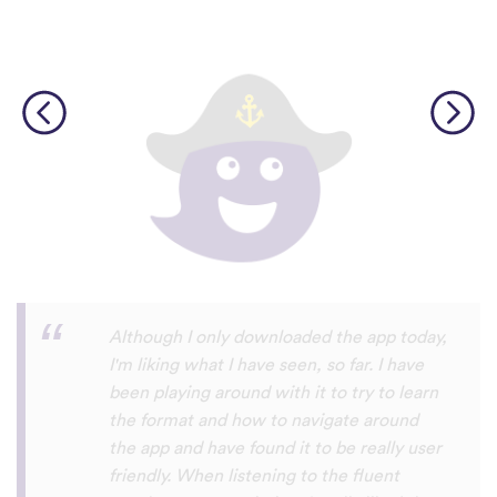
I’m SOOOOO grateful, you are literally
the only app who has SO MANY African
languages !!!!! I recently took a DNA test
and I really want to reconnect with my
African roots and it’s so hard to find
African languages other than Swahili on
the internet and the resources aren’t
easily accessible… the fact that you have
So many languages makes me so happy
because of you, I’ll be able to learn
Lingala, Yoruba , Zulu , Xhosa !!! Thank