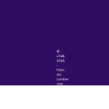
©
uTalk
2026
-
Feito
em
Londres
com
amor
Termos
e
condições
|