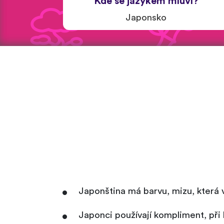
Kde se jazykem mluví?
Japonsko
Japonština má barvu, mizu, která 
Japonci používají kompliment, př