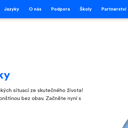
Jazyky
O nás
Podpora
Školy
Partnerství
ky
kých situací ze skutečného života!
onštinou bez obav. Začněte nyní s