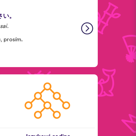
さい。
sai.
u, prosím.