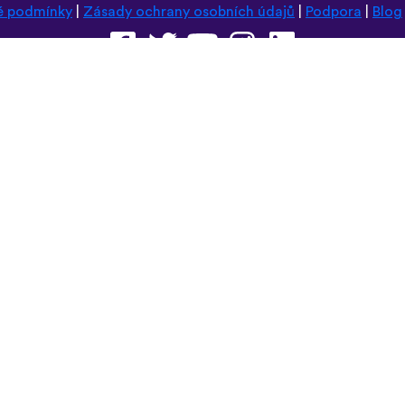
é podmínky
|
Zásady ochrany osobních údajů
|
Podpora
|
Blog
Prohlédněte si tyto stránky v některém z těchto jazyků:
Deutsch
Español
Norsk
Dansk
עברית
中文
Polski
Română
한국어
Português do Brasil
Монгол
Azərbaycan dili