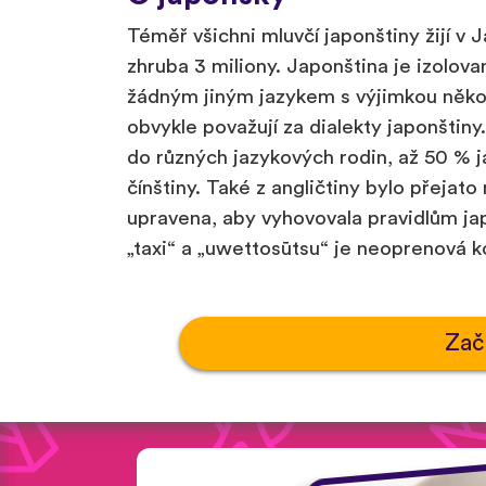
Téměř všichni mluvčí japonštiny žijí v J
zhruba 3 miliony. Japonština je izolova
žádným jiným jazykem s výjimkou několi
obvykle považují za dialekty japonštiny.
do různých jazykových rodin, až 50 % j
čínštiny. Také z angličtiny bylo přejat
upravena, aby vyhovovala pravidlům jap
„taxi“ a „uwettosūtsu“ je neoprenová k
Zač