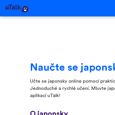
Naučte se japons
Učte se japonsky online pomocí praktic
Jednoduché a rychlé učení. Mluvte jap
aplikací uTalk!
O japonsky