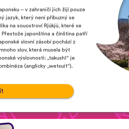
aponsku – v zahraničí jich žijí pouze
ný jazyk, který není příbuzný se
ka na souostroví Rjúkjú, které se
 Přestože japonština a čínština patří
aponské slovní zásobí pochází z
o mnoho slov, která musela být
onské výslovnosti: „takushī“ je
ombinéza (anglicky „wetsuit“).
ít