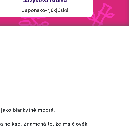
Jazyková rodina
Japonsko-rjúkjúská
 jako blankytně modrá.
ta no kao. Znamená to, že má člověk