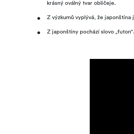
krásný oválný tvar obličeje.
Z výzkumů vyplývá, že japonština 
Z japonštiny pochází slovo „futon“