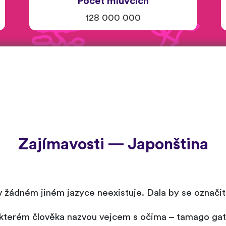
Počet mluvčích
128 000 000
Zajímavosti — Japonština
v žádném jiném jazyce neexistuje. Dala by se označit
i kterém člověka nazvou vejcem s očima – tamago ga