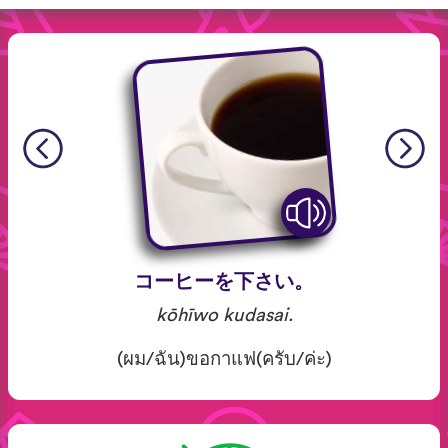
コーヒーを下さい。
kōhīwo kudasai.
(ผม/ฉัน)ขอกาแฟ(ครับ/ค่ะ)