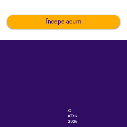
Începe acum
©
uTalk
2026
-