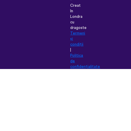
Creat
în
Londra
cu
dragoste
Termeni
și
condiții
|
Politica
de
confidențialitate
|
Suport
|
Blog
|
Descarcă