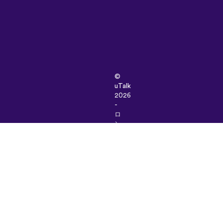
©
uTalk
2026
-
ロ
ン
ド
ン
で
開
発
さ
れ
ま
し
た