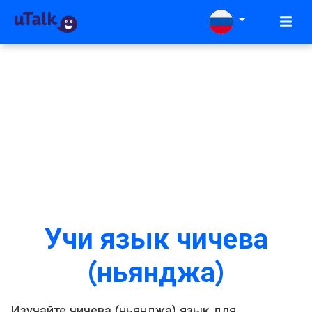
Учи язык чичева
(ньянджа)
Изучайте чичева (ньянджа) язык для