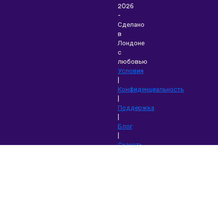
2026
-
Сделано
в
Лондоне
с
любовью
Условия
|
Конфиденциальность
|
Поддержка
|
Блог
|
Скачать