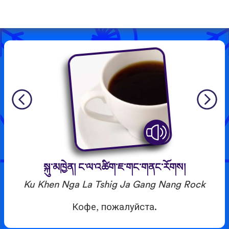
སྐུ་མཁྱེན། ང་ལ་འཚིག་ཇ་གང་གནང་རོགས།
Ku Khen Nga La Tshig Ja Gang Nang Rock
Кофе, пожалуйста.